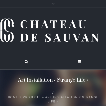
Art Installation « Strange Life »
/
HOME
»
PROJECTS
»
ART INSTALLATION « STRANGE
LIFE »