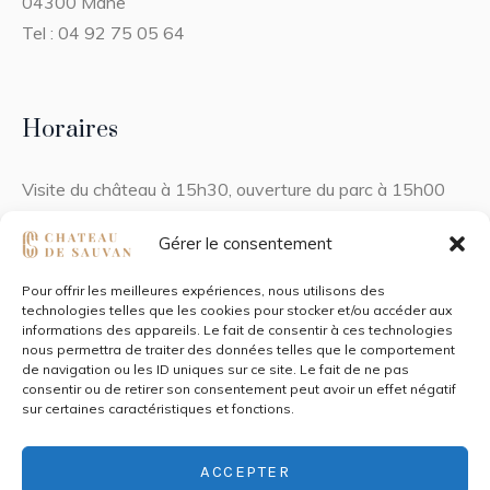
04300 Mane
Tel : 04 92 75 05 64
Horaires
Visite du château à 15h30, ouverture du parc à 15h00
Gérer le consentement
Pour offrir les meilleures expériences, nous utilisons des
technologies telles que les cookies pour stocker et/ou accéder aux
informations des appareils. Le fait de consentir à ces technologies
nous permettra de traiter des données telles que le comportement
de navigation ou les ID uniques sur ce site. Le fait de ne pas
consentir ou de retirer son consentement peut avoir un effet négatif
Château de Sauvan © / Tous droits réservés • Site conçu
sur certaines caractéristiques et fonctions.
pour faire des
par
Sacrebleu
/
Mentions Légales
•
Photos par Jeremy Mesmin ©
ACCEPTER